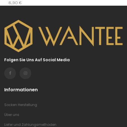
8,90 €
8
Folgen Sie Uns Auf Social Media
Informationen
Socken Herstellung
Über uns
Liefer und Zahlungsmethoden