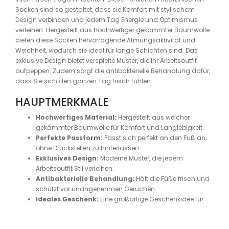
Socken sind so gestaltet, dass sie Komfort mit stylischem
Design verbinden und jedem Tag Energie und Optimismus
verleihen. Hergestellt aus hochwertiger gekämmter Baumwolle
bieten diese Socken hervorragende Atmungsaktivität und
Weichheit, wodurch sie ideal für lange Schichten sind. Das
exklusive Design bietet verspielte Muster, die Ihr Arbeitsoutfit
aufpeppen. Zudem sorgt die antibakterielle Behandlung dafür,
dass Sie sich den ganzen Tag frisch fühlen.
HAUPTMERKMALE
Hochwertiges Material:
Hergestellt aus weicher
gekämmter Baumwolle für Komfort und Langlebigkeit.
Perfekte Passform:
Passt sich perfekt an den Fuß an,
ohne Druckstellen zu hinterlassen.
Exklusives Design:
Moderne Muster, die jedem
Arbeitsoutfit Stil verleihen.
Antibakterielle Behandlung:
Hält die Füße frisch und
schützt vor unangenehmen Gerüchen.
Ideales Geschenk:
Eine großartige Geschenkidee für
Gesundheitsfachkräfte, die etwas Besonderes verdienen.