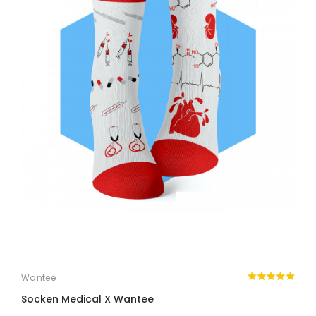
nicht verloren!
Wantee
W
Socken Medical X Wantee
S