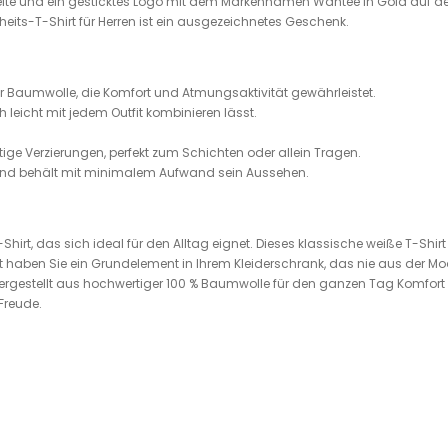
 Seite und ein gesticktes Logo mit dem Markennamen Wantee in Gold auf dem
its-T-Shirt für Herren ist ein ausgezeichnetes Geschenk.
er Baumwolle, die Komfort und Atmungsaktivität gewährleistet.
h leicht mit jedem Outfit kombinieren lässt.
ge Verzierungen, perfekt zum Schichten oder allein Tragen.
 und behält mit minimalem Aufwand sein Aussehen.
rt, das sich ideal für den Alltag eignet. Dieses klassische weiße T-Shirt is
Shirt haben Sie ein Grundelement in Ihrem Kleiderschrank, das nie aus der 
Hergestellt aus hochwertiger 100 % Baumwolle für den ganzen Tag Komfort zu
Freude.