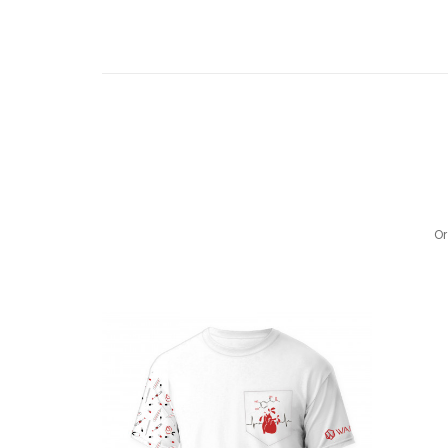
UNSER TIPP
Wir empfehlen auch den Kauf des Medical X T-Shirts und
Or