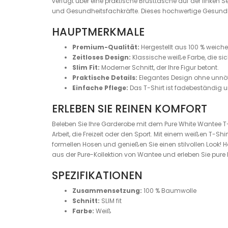
verfügt über eine praktische Brusttasche auf der linken
und Gesundheitsfachkräfte. Dieses hochwertige Gesundhe
HAUPTMERKMALE
Premium-Qualität:
Hergestellt aus 100 % weich
Zeitloses Design:
Klassische weiße Farbe, die sic
Slim Fit:
Moderner Schnitt, der Ihre Figur betont.
Praktische Details:
Elegantes Design ohne unnöti
Einfache Pflege:
Das T-Shirt ist fadebeständig
ERLEBEN SIE REINEN KOMFORT
Beleben Sie Ihre Garderobe mit dem Pure White Wantee T-Shi
Arbeit, die Freizeit oder den Sport. Mit einem weißen T-
formellen Hosen und genießen Sie einen stilvollen Look! 
aus der Pure-Kollektion von Wantee und erleben Sie pure 
SPEZIFIKATIONEN
Zusammensetzung:
100 % Baumwolle
Schnitt:
SLIM fit
Farbe:
Weiß