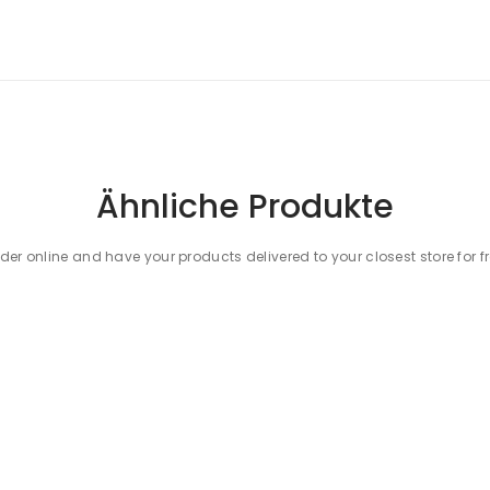
 der Socken aus der Medical-Kollektion!
Ähnliche Produkte
der online and have your products delivered to your closest store for f