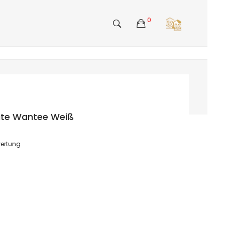
0
hite Wantee Weiß
ertung