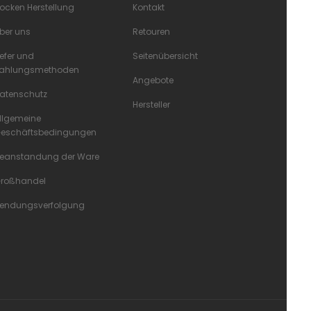
ocken Herstellung
Kontakt
ber uns
Retouren
iefer und
Seitenübersicht
ahlungsmethoden
Angebote
atenschutz
Hersteller
llgemeine
eschäftsbedingungen
eanstandung der Ware
roßhandel
endungsverfolgung