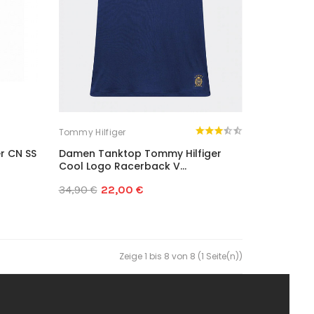
Tommy Hilfiger
r CN SS
Damen Tanktop Tommy Hilfiger
Cool Logo Racerback V...
34,90 €
22,00 €
Zeige 1 bis 8 von 8 (1 Seite(n))