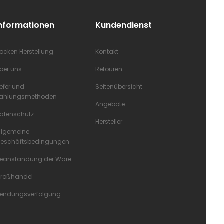
Informationen
Kundendienst
ocken Herstellung
Kontakt
ber uns
Retouren
iefer und
Seitenübersicht
ahlungsmethoden
Angebote
atenschutz
Hersteller
llgemeine
eschäftsbedingungen
eanstandung der Ware
roßhandel
endungsverfolgung